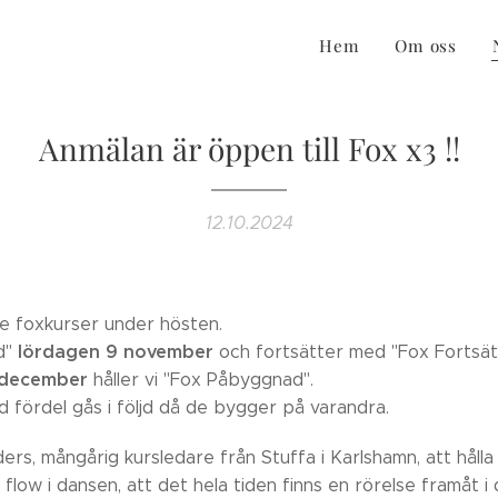
Hem
Om oss
Anmälan är öppen till Fox x3 !!
12.10.2024
tre foxkurser under hösten.
lördagen 9 november
d"
och fortsätter med "Fox Fortsät
 december
håller vi "Fox Påbyggnad".
 fördel gås i följd då de bygger på varandra.
ders, mångårig kursledare från Stuffa i Karlshamn, att hålla
t flow i dansen, att det hela tiden finns en rörelse framåt i