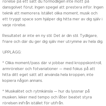
rörelse på ett sätt du förmodligen inte mött på
dansgolvet förut. Ingen spegel att prestera inför. Ingen
teknik att memorera. Istället olika moment, musik och
ett tryggt space som hjälper dig hitta mer av dig själv i
varje rörelse.
Resultatet är inte en ny stil. Det är din stil. Tydligare,
friare och där du ger dig själv mer utrymme av hela dig.
UPPLÄGG:
* Olika moment/pass där vi jobbar med kroppskontroll,
armrörelser och fotvariationer — med fokus på att
hitta ditt eget sätt att använda hela kroppen, inte
kopiera någon annans.
* Musikalitet och rytmkänsla — hur du lyssnar på
musiken, leker med tempo och låter beatet styra
rörelsen inifrån istället för utifrån.