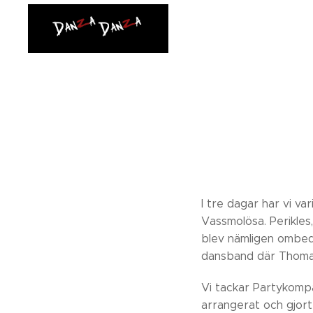
I tre dagar har vi va
Vassmolösa. Perikles,
blev nämligen ombed
dansband där Thoma
Vi tackar Partykompa
arrangerat och gjort