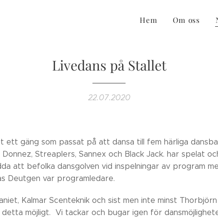
Hem
Om oss
Livedans på Stallet
22.07.2020
rit ett gäng som passat på att dansa till fem härliga dansba
 Donnez, Streaplers, Sannex och Black Jack. har spelat och
da att befolka dansgolven vid inspelningar av program m
s Deutgen var programledare. 😊
niet, Kalmar Scenteknik och sist men inte minst Thorbjör
 detta möjligt. Vi tackar och bugar igen för dansmöjlighet