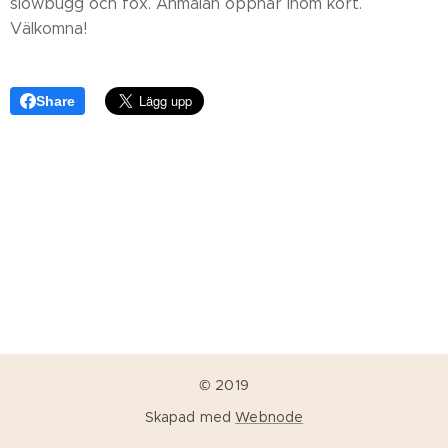
slowbugg och fox. Anmälan öppnar inom kort.
Välkomna!
Share
© 2019
Skapad med
Webnode